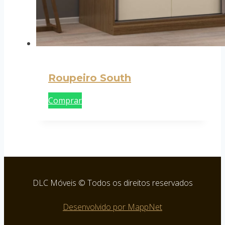
Roupeiro South
Comprar
DLC Móveis © Todos os direitos reservados
Desenvolvido por MappNet