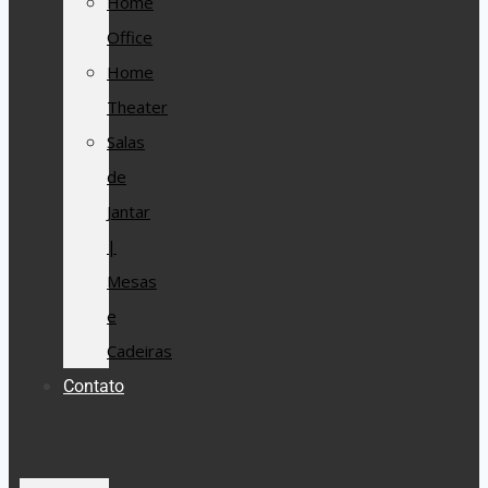
Home
Office
Home
Theater
Salas
de
Jantar
|
Mesas
e
Cadeiras
Contato