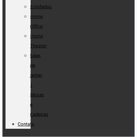
Estofados
Home
Office
Home
Theater
Salas
de
Jantar
|
Mesas
e
Cadeiras
Contato