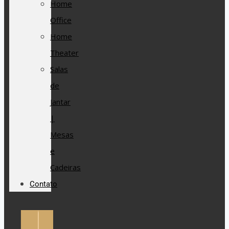
Home
Office
Home
Theater
Salas
de
Jantar
|
Mesas
e
Cadeiras
Contato