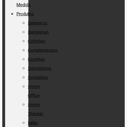
Medida
Produtos
Banheiros
Banquetas
Colchões
Complementos
Cozinhas
Dormitórios
Estofados
Home
Office
Home
Theater
Salas