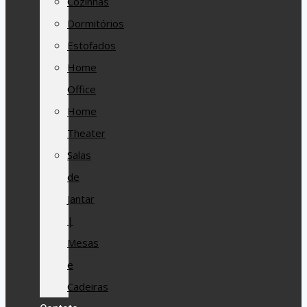
Cozinhas
Dormitórios
Estofados
Home
Office
Home
Theater
Salas
de
Jantar
|
Mesas
e
Cadeiras