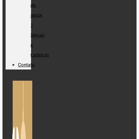
de
Jantar
|
Mesas
e
Cadeiras
Contato