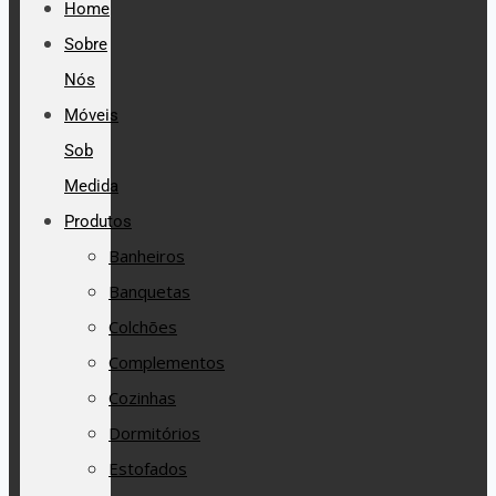
Home
Sobre
Nós
Móveis
Sob
Medida
Produtos
Banheiros
Banquetas
Colchões
Complementos
Cozinhas
Dormitórios
Estofados