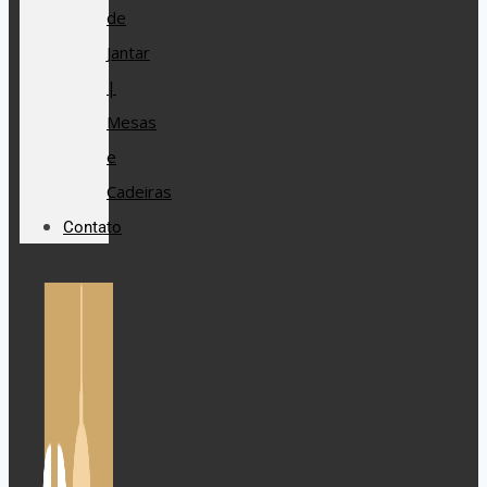
de
Jantar
|
Mesas
e
Cadeiras
Contato