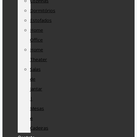
Cozinhas
Dormitórios
Estofados
Home
Office
Home
Theater
Salas
de
Jantar
|
Mesas
e
Cadeiras