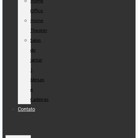
Home
Office
Home
Theater
Salas
de
Jantar
|
Mesas
e
Cadeiras
Contato