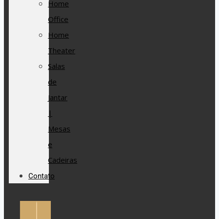
Home
Office
Home
Theater
Salas
de
Jantar
|
Mesas
e
Cadeiras
Contato